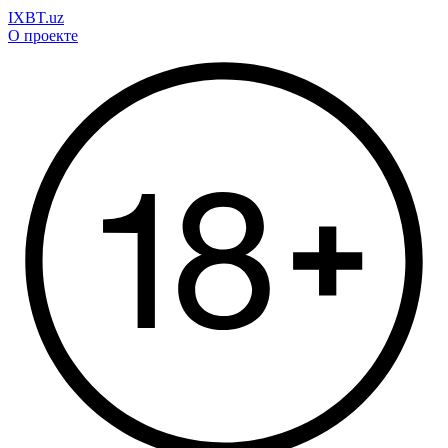
IXBT.uz
О проекте