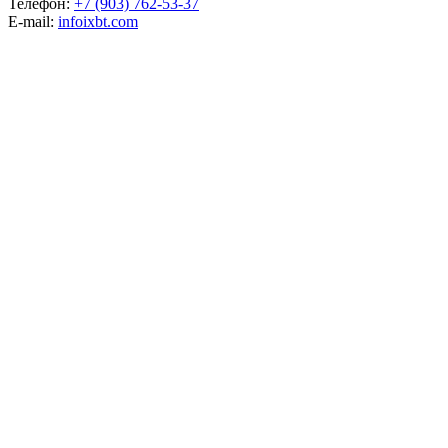
Телефон:
+7 (903) 762-53-37
E-mail:
info
ixbt.com