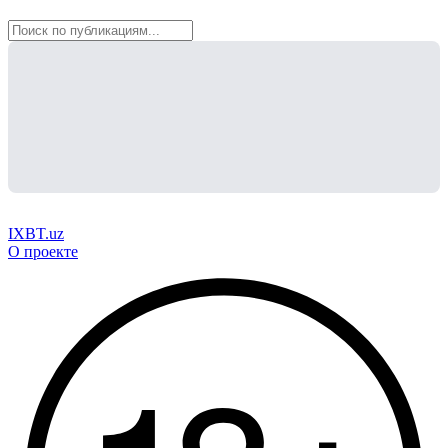
IXBT.uz
О проекте