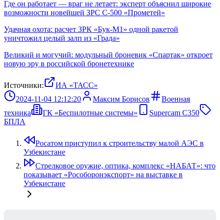
Где он работает — враг не летает: эксперт объяснил широкие
возможности новейшей ЗРС С-500 «Прометей»
Удачная охота: расчет ЗРК «Бук-М1» одной ракетой
уничтожил целый залп из «Града»
Великий и могучий: модульный броневик «Спартак» откроет
новую эру в российской бронетехнике
Источники:
ИА «ТАСС»
2024-11-04 12:12:20
Максим Борисов
Военная
техника
ГК «Беспилотные системы»
Supercam С350
БПЛА
Росатом приступил к строительству малой АЭС в
Узбекистане
Стрелковое оружие, оптика, комплекс «НАБАТ»: что
показывает «Рособоронэкспорт» на выставке в
Узбекистане