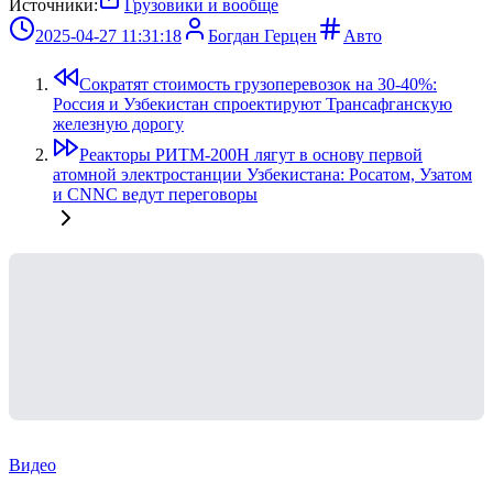
Источники:
Грузовики и вообще
2025-04-27 11:31:18
Богдан Герцен
Авто
Сократят стоимость грузоперевозок на 30-40%:
Россия и Узбекистан спроектируют Трансафганскую
железную дорогу
Реакторы РИТМ-200Н лягут в основу первой
атомной электростанции Узбекистана: Росатом, Узатом
и CNNC ведут переговоры
Видео