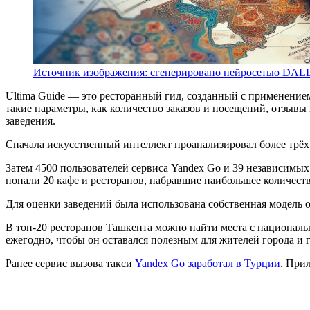
Источник изображения: сгенерировано нейросетью DAL
Ultima Guide — это ресторанный гид, созданный с применением
такие параметры, как количество заказов и посещений, отзыв
заведения.
Сначала искусственный интеллект проанализировал более трёх т
Затем 4500 пользователей сервиса Yandex Go и 39 независимых
попали 20 кафе и ресторанов, набравшие наибольшее количеств
Для оценки заведений была использована собственная модель 
В топ-20 ресторанов Ташкента можно найти места с националь
ежегодно, чтобы он оставался полезным для жителей города и г
Ранее сервис вызова такси
Yandex Go заработал в Турции
. При