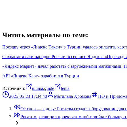
Читать материалы по теме:
Поездку через «Яндекс Такси» в Турции удалось оплатить кар
Сохранят языки народов России: в сервисе Яндекса «Переводч
«Яндекс Маркет» начал работать с зарубежными магазинами. 
API «Яндекс Карт» заработал в Турции
Источники:
ultima.guide
lenta
2025-05-23 17:34:40
Матильда Хромова
ПО и Прилож
От слов — к делу: Росатом создает оборудование для
Росатом расширил проект атомной стройки: большую