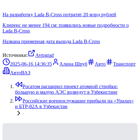
На разработку Lada B-Cross потратят 20 млрд рублей
Клиренс не менее 194 см: появились новые подробности о
Lada B-Cross
Названа примерная дата выхода Lada B-Cross
Источники:
Avtograd
2025-06-16 14:36:35
Алина Шруб
Авто
Транспорт
АвтоВАЗ
Росатом расширил проект атомной стройки:
большую и малую АЭС возведут в Узбекистане
Российские военнослужащие прибыли на «Уралах»
и БТР-82А в Узбекистан