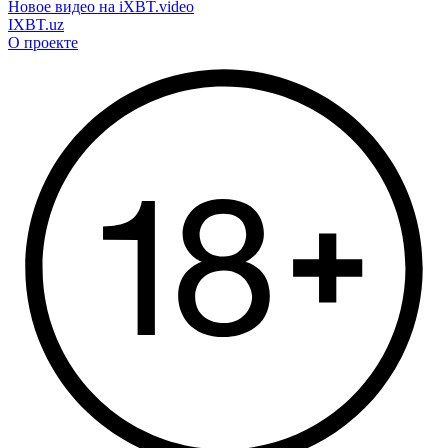
Новое видео на iXBT.video
IXBT.uz
О проекте