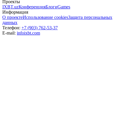
Проекты
IXBT.uz
Конференция
Блоги
Games
Информация
О проекте
Использование cookies
Защита персональных
данных
Телефон:
+7 (903) 762-53-37
E-mail:
info
ixbt.com