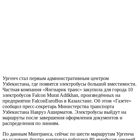
Ургенч стал первым административным центром
Узбекистана, где появятся электробусы большой вместимости.
Частная компания «Янгиарик транс» закупила для города 10
электробусов Falcon Murat Adilkhan, произведённых на
предприятии FalconEuroBus в Казахстане. Об этом «Газете»
сообщил пресс-секретарь Министерства транспорта
Узбекистана Навруз Аширматов. Электробусы выйдут на
маршруты после завершения оформления документов и
распределения по линиям.
По данным Минтранса, сейчас по шести маршрутам Ургенча
на условиях брутто-контракта работают 80 автобусов средней