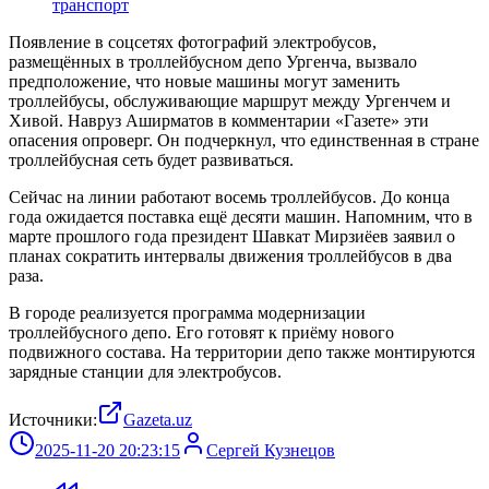
транспорт
Появление в соцсетях фотографий электробусов,
размещённых в троллейбусном депо Ургенча, вызвало
предположение, что новые машины могут заменить
троллейбусы, обслуживающие маршрут между Ургенчем и
Хивой. Навруз Аширматов в комментарии «Газете» эти
опасения опроверг. Он подчеркнул, что единственная в стране
троллейбусная сеть будет развиваться.
Сейчас на линии работают восемь троллейбусов. До конца
года ожидается поставка ещё десяти машин. Напомним, что в
марте прошлого года президент Шавкат Мирзиёев заявил о
планах сократить интервалы движения троллейбусов в два
раза.
В городе реализуется программа модернизации
троллейбусного депо. Его готовят к приёму нового
подвижного состава. На территории депо также монтируются
зарядные станции для электробусов.
Источники:
Gazeta.uz
2025-11-20 20:23:15
Сергей Кузнецов