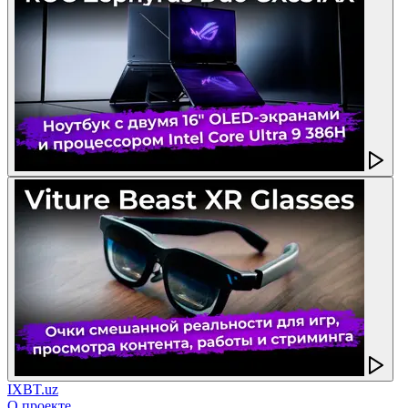
IXBT.uz
О проекте