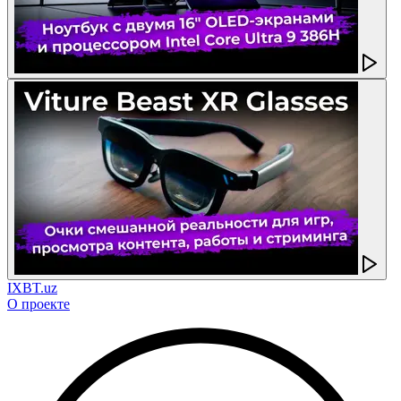
IXBT.uz
О проекте