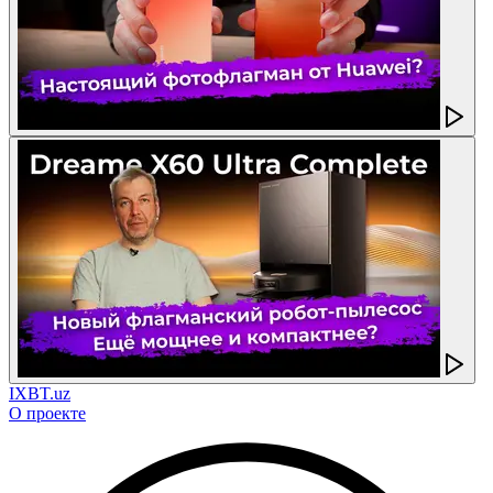
IXBT.uz
О проекте