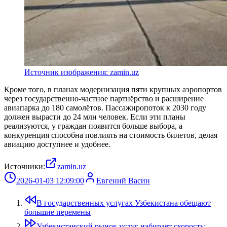
Источник изображения: zamin.uz
Кроме того, в планах модернизация пяти крупных аэропортов
через государственно-частное партнёрство и расширение
авиапарка до 180 самолётов. Пассажиропоток к 2030 году
должен вырасти до 24 млн человек. Если эти планы
реализуются, у граждан появится больше выбора, а
конкуренция способна повлиять на стоимость билетов, делая
авиацию доступнее и удобнее.
Источники:
zamin.uz
2026-01-03 12:09:00
Евгений Васин
В государственных услугах Узбекистана обещают
большие перемены
Узбекистанский рынок услуг набирает скорость: