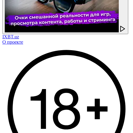
IXBT.uz
О проекте