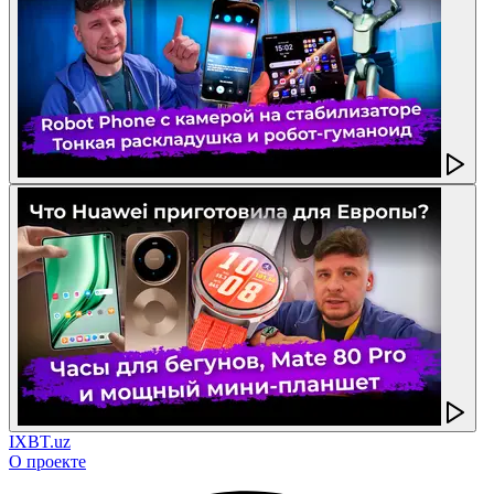
IXBT.uz
О проекте