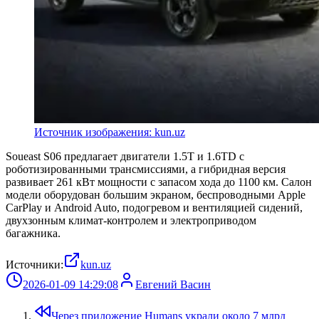
Источник изображения: kun.uz
Soueast S06 предлагает двигатели 1.5T и 1.6TD с
роботизированными трансмиссиями, а гибридная версия
развивает 261 кВт мощности с запасом хода до 1100 км. Салон
модели оборудован большим экраном, беспроводными Apple
CarPlay и Android Auto, подогревом и вентиляцией сидений,
двухзонным климат-контролем и электроприводом
багажника.
Источники:
kun.uz
2026-01-09 14:29:08
Евгений Васин
Через приложение Humans украли около 7 млрд