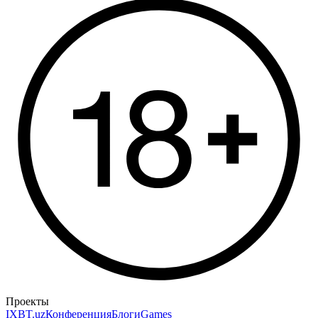
Проекты
IXBT.uz
Конференция
Блоги
Games