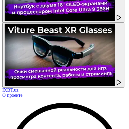
IXBT.uz
О проекте