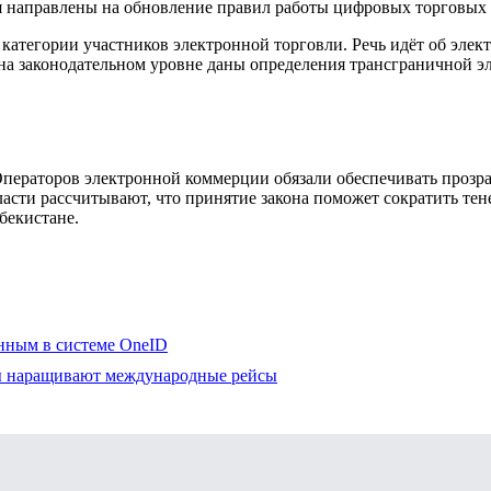
ия направлены на обновление правил работы цифровых торговых 
категории участников электронной торговли. Речь идёт об элек
 на законодательном уровне даны определения трансграничной э
ператоров электронной коммерции обязали обеспечивать прозрач
ласти рассчитывают, что принятие закона поможет сократить тен
бекистане.
нным в системе OneID
ны наращивают международные рейсы