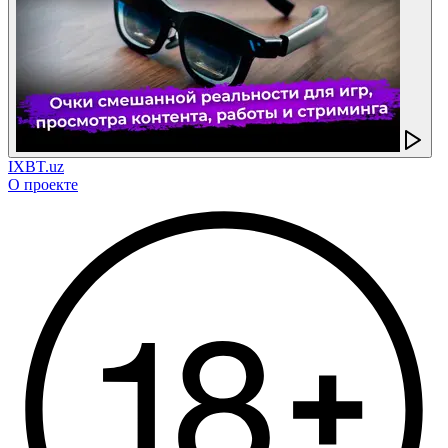
IXBT.uz
О проекте