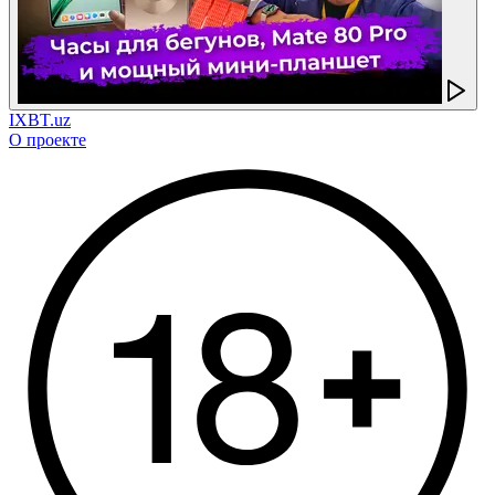
IXBT.uz
О проекте