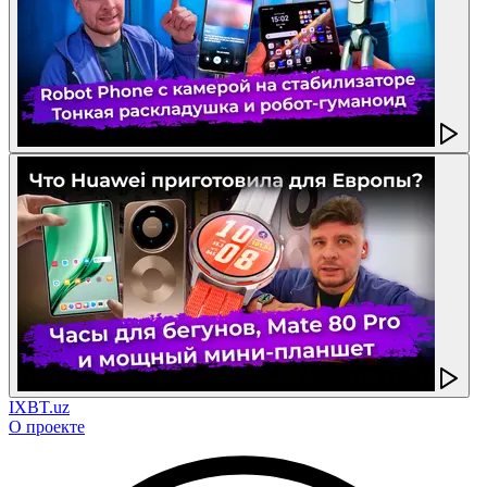
IXBT.uz
О проекте