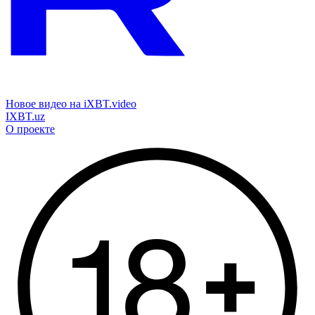
Новое видео на iXBT.video
IXBT.uz
О проекте