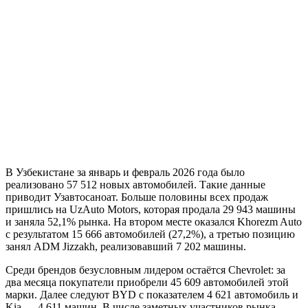
В Узбекистане за январь и февраль 2026 года было
реализовано 57 512 новых автомобилей. Такие данные
приводит Узавтосаноат. Больше половины всех продаж
пришлись на UzAuto Motors, которая продала 29 943 машины
и заняла 52,1% рынка. На втором месте оказался Khorezm Auto
с результатом 15 666 автомобилей (27,2%), а третью позицию
занял ADM Jizzakh, реализовавший 7 202 машины.
Среди брендов безусловным лидером остаётся Chevrolet: за
два месяца покупатели приобрели 45 609 автомобилей этой
марки. Далее следуют BYD с показателем 4 621 автомобиль и
Kia — 4 611 машин. В числе заметных участников рынка