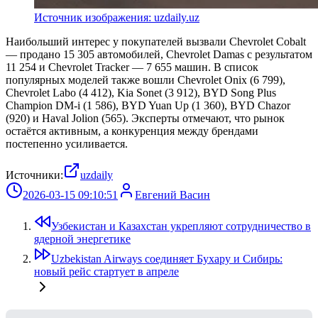
Источник изображения: uzdaily.uz
Наибольший интерес у покупателей вызвали Chevrolet Cobalt
— продано 15 305 автомобилей, Chevrolet Damas с результатом
11 254 и Chevrolet Tracker — 7 655 машин. В список
популярных моделей также вошли Chevrolet Onix (6 799),
Chevrolet Labo (4 412), Kia Sonet (3 912), BYD Song Plus
Champion DM-i (1 586), BYD Yuan Up (1 360), BYD Chazor
(920) и Haval Jolion (565). Эксперты отмечают, что рынок
остаётся активным, а конкуренция между брендами
постепенно усиливается.
Источники:
uzdaily
2026-03-15 09:10:51
Евгений Васин
Узбекистан и Казахстан укрепляют сотрудничество в
ядерной энергетике
Uzbekistan Airways соединяет Бухару и Сибирь:
новый рейс стартует в апреле