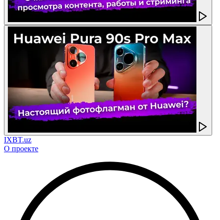
IXBT.uz
О проекте