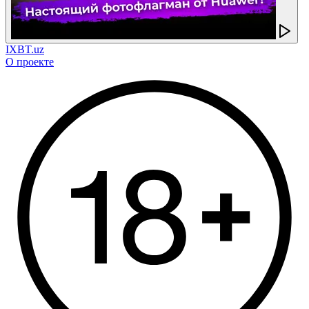
IXBT.uz
О проекте