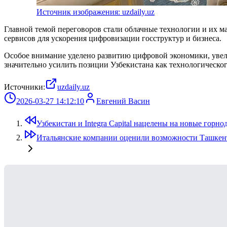
Источник изображения: uzdaily.uz
Главной темой переговоров стали облачные технологии и их 
сервисов для ускорения цифровизации госструктур и бизнеса.
Особое внимание уделено развитию цифровой экономики, увел
значительно усилить позиции Узбекистана как технологическо
Источники:
uzdaily.uz
2026-03-27 14:12:10
Евгений Васин
Узбекистан и Integra Capital нацелены на новые гор
Итальянские компании оценили возможности Ташкент