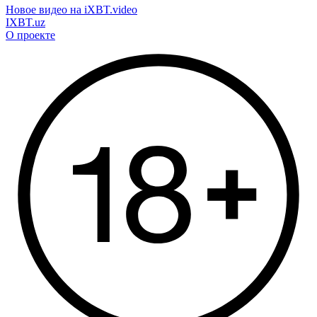
Новое видео на iXBT.video
IXBT.uz
О проекте