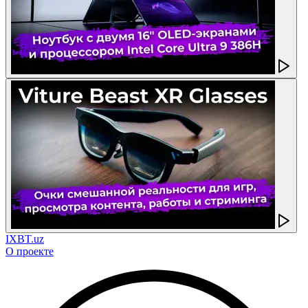
IXBT.uz
О проекте