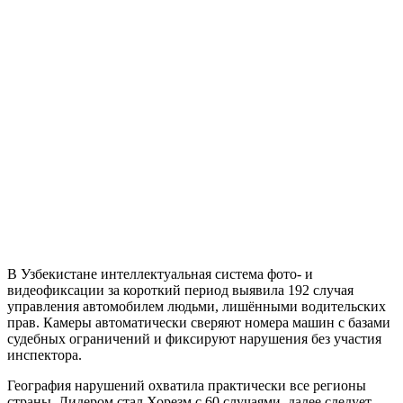
В Узбекистане интеллектуальная система фото- и
видеофиксации за короткий период выявила 192 случая
управления автомобилем людьми, лишёнными водительских
прав. Камеры автоматически сверяют номера машин с базами
судебных ограничений и фиксируют нарушения без участия
инспектора.
География нарушений охватила практически все регионы
страны. Лидером стал Хорезм с 60 случаями, далее следует