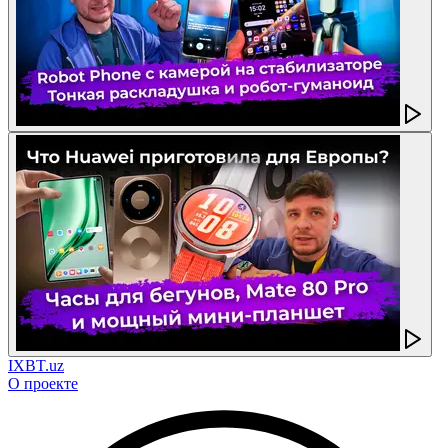
IXBT.uz
О проекте