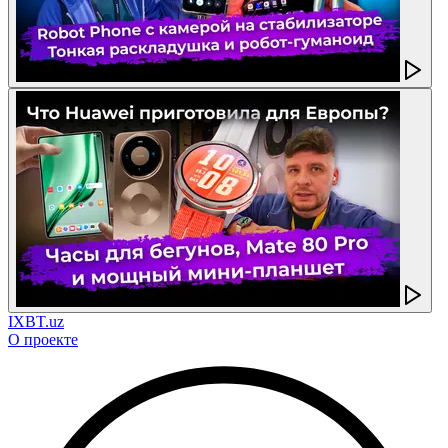
IXBT.uz
О проекте