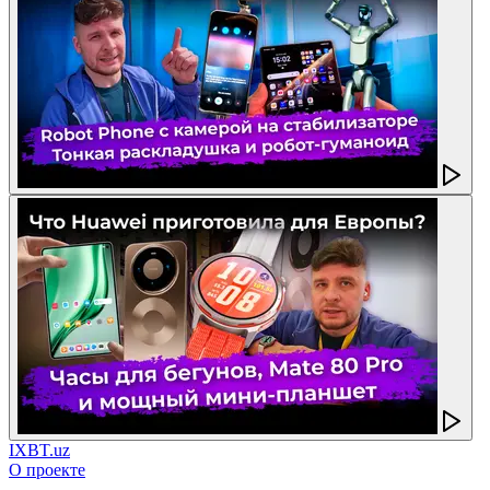
IXBT.uz
О проекте