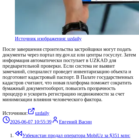
Источник изображения: uzdaily
После завершения строительства застройщики могут подать
документы через портал my.gov.uz или центры госуслуг. Затем
информация автоматически поступает в UZKAD для
предварительной проверки. Если система не выявит
замечаний, специалист проведет инвентаризацию объекта и
подготовит кадастровый паспорт. В Палате государственных
кадастров считают, что новая платформа поможет сократить
бумажный документооборот, повысить прозрачность
процедур и ускорить регистрацию недвижимости за счет
минимизации влияния человеческого фактора.
Источники:
uzdaily
2026-06-07 10:55:39
Евгений Васин
Узбекистан продал оператора MobiUz за $351 млн: