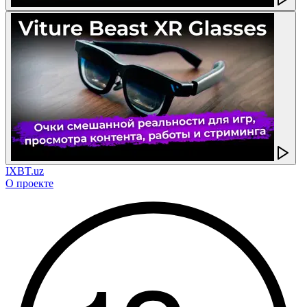
IXBT.uz
О проекте