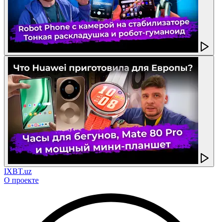
IXBT.uz
О проекте