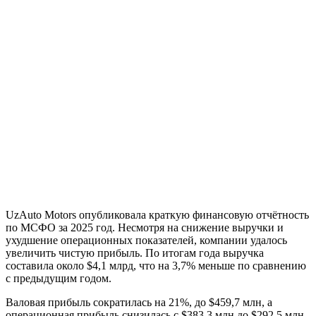
UzAuto Motors опубликовала краткую финансовую отчётность
по МСФО за 2025 год. Несмотря на снижение выручки и
ухудшение операционных показателей, компании удалось
увеличить чистую прибыль. По итогам года выручка
составила около $4,1 млрд, что на 3,7% меньше по сравнению
с предыдущим годом.
Валовая прибыль сократилась на 21%, до $459,7 млн, а
операционная прибыль снизилась с $383,3 млн до $292,5 млн.