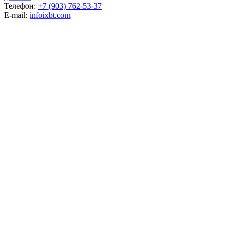
Телефон:
+7 (903) 762-53-37
E-mail:
info
ixbt.com