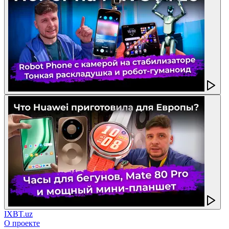
IXBT.uz
О проекте