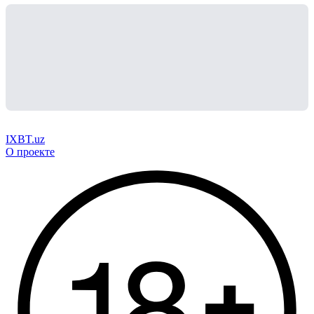
IXBT.uz
О проекте