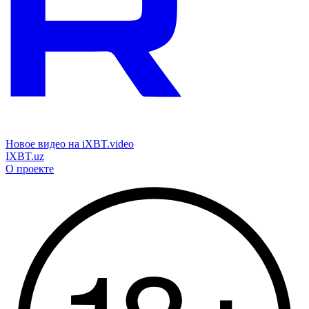
Новое видео на iXBT.video
IXBT.uz
О проекте