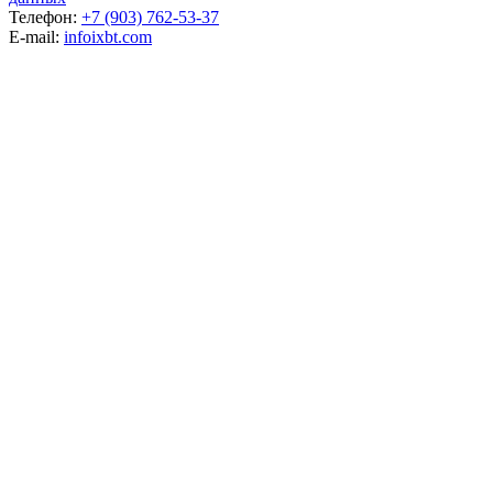
Телефон:
+7 (903) 762-53-37
E-mail:
info
ixbt.com