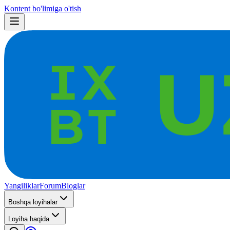
Kontent bo'limiga o'tish
Yangiliklar
Forum
Bloglar
Boshqa loyihalar
Loyiha haqida