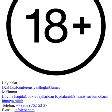
Loyihalar
IXBT.uz
Konferensiya
Bloglar
Games
Ma'lumot
Loyiha haqida
Cookie fayllaridan foydalanish
Shaxsiy ma'lumotlarni
himoya qilish
Telefon:
+7 (903) 762-53-37
E-mail:
info
ixbt.com