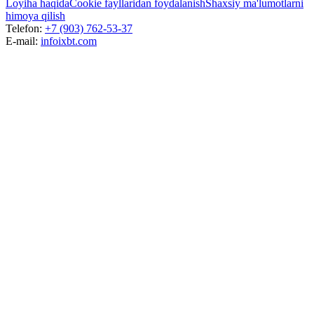
Loyiha haqida
Cookie fayllaridan foydalanish
Shaxsiy ma'lumotlarni
himoya qilish
Telefon:
+7 (903) 762-53-37
E-mail:
info
ixbt.com