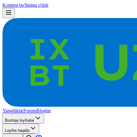
Kontent bo'limiga o'tish
Yangiliklar
Forum
Bloglar
Boshqa loyihalar
Loyiha haqida