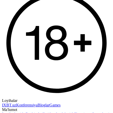
Loyihalar
IXBT.uz
Konferensiya
Bloglar
Games
Ma'lumot