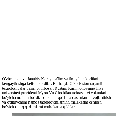
O'zbekiston va Janubiy Koreya ta'lim va ilmiy hamkorlikni
kengaytirishga kelishib oldilar. Bu haqda O'zbekiston raqamli
texnologiyalar vaziri o'rinbosari Rustam Karimjonovning Inxa
universiteti prezidenti Myon Vu Cho bilan uchrashuvi yakunlari
bo'yicha ma'lum bo'ldi. Tomonlar qo'shma dasturlarni rivojlantirish
va o'qituvchilar hamda tadqiqotchilarning malakasini oshirish
bo'yicha aniq qadamlarni muhokama qildilar.