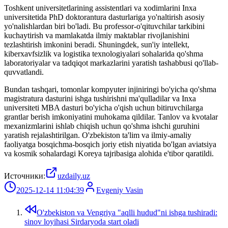
Toshkent universitetlarining assistentlari va xodimlarini Inxa
universitetida PhD doktorantura dasturlariga yo'naltirish asosiy
yo'nalishlardan biri bo'ladi. Bu professor-o'qituvchilar tarkibini
kuchaytirish va mamlakatda ilmiy maktablar rivojlanishini
tezlashtirish imkonini beradi. Shuningdek, sun'iy intellekt,
kiberxavfsizlik va logistika texnologiyalari sohalarida qo'shma
laboratoriyalar va tadqiqot markazlarini yaratish tashabbusi qo'llab-
quvvatlandi.
Bundan tashqari, tomonlar kompyuter injiniringi bo'yicha qo'shma
magistratura dasturini ishga tushirishni ma'qulladilar va Inxa
universiteti MBA dasturi bo'yicha o'qish uchun bitiruvchilarga
grantlar berish imkoniyatini muhokama qildilar. Tanlov va kvotalar
mexanizmlarini ishlab chiqish uchun qo'shma ishchi guruhini
yaratish rejalashtirilgan. O'zbekiston ta'lim va ilmiy-amaliy
faoliyatga bosqichma-bosqich joriy etish niyatida bo'lgan aviatsiya
va kosmik sohalardagi Koreya tajribasiga alohida e'tibor qaratildi.
Источники:
uzdaily.uz
2025-12-14 11:04:39
Evgeniy Vasin
O'zbekiston va Vengriya "aqlli hudud"ni ishga tushiradi:
sinov loyihasi Sirdaryoda start oladi