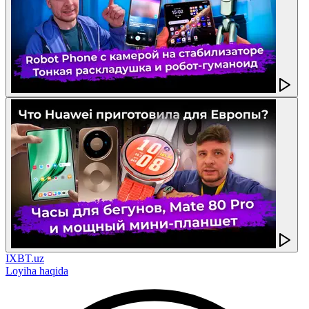
IXBT.uz
Loyiha haqida