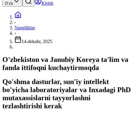
Kirish
Oʻzb
›
Yangiliklar
›
14-dekabr, 2025
O'zbekiston va Janubiy Koreya ta'lim va
fanda ittifoqni kuchaytirmoqda
Qo'shma dasturlar, sun'iy intellekt
bo'yicha laboratoriyalar va Inxadagi PhD
mutaxassislarni tayyorlashni
tezlashtirishi kerak