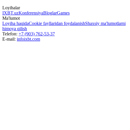
Loyihalar
IXBT.uz
Konferensiya
Bloglar
Games
Ma'lumot
Loyiha haqida
Cookie fayllaridan foydalanish
Shaxsiy ma'lumotlarni
himoya qilish
Telefon:
+7 (903) 762-53-37
E-mail:
info
ixbt.com