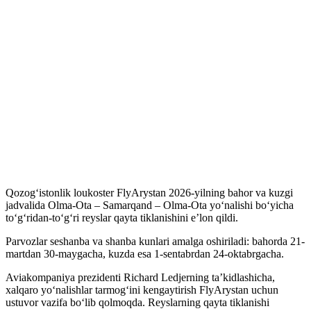
Qozogʻistonlik loukoster FlyArystan 2026-yilning bahor va kuzgi
jadvalida Olma-Ota – Samarqand – Olma-Ota yoʻnalishi boʻyicha
toʻgʻridan-toʻgʻri reyslar qayta tiklanishini eʼlon qildi.
Parvozlar seshanba va shanba kunlari amalga oshiriladi: bahorda 21-
martdan 30-maygacha, kuzda esa 1-sentabrdan 24-oktabrgacha.
Aviakompaniya prezidenti Richard Ledjerning taʼkidlashicha,
xalqaro yoʻnalishlar tarmogʻini kengaytirish FlyArystan uchun
ustuvor vazifa boʻlib qolmoqda. Reyslarning qayta tiklanishi