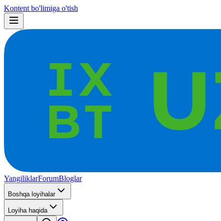
Kontent bo'limiga o'tish
Yangiliklar
Forum
Bloglar
Boshqa loyihalar
Loyiha haqida