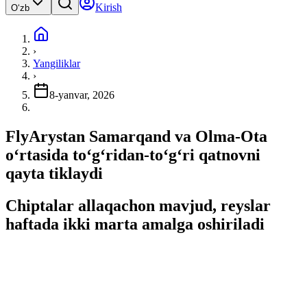
Kirish
Oʻzb
›
Yangiliklar
›
8-yanvar, 2026
FlyArystan Samarqand va Olma-Ota
oʻrtasida toʻgʻridan-toʻgʻri qatnovni
qayta tiklaydi
Chiptalar allaqachon mavjud, reyslar
haftada ikki marta amalga oshiriladi