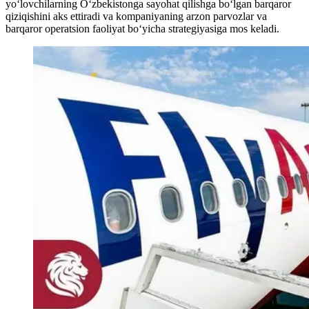
yoʻlovchilarning Oʻzbekistonga sayohat qilishga boʻlgan barqaror
qiziqishini aks ettiradi va kompaniyaning arzon parvozlar va
barqaror operatsion faoliyat boʻyicha strategiyasiga mos keladi.