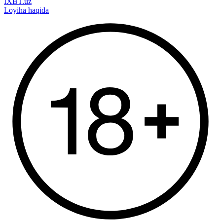
IXBT.uz
Loyiha haqida