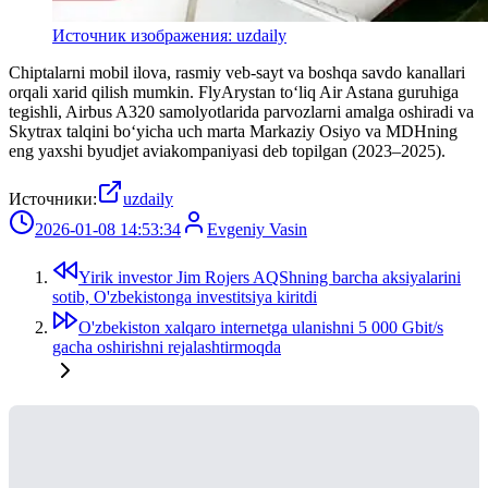
Источник изображения: uzdaily
Chiptalarni mobil ilova, rasmiy veb-sayt va boshqa savdo kanallari
orqali xarid qilish mumkin. FlyArystan toʻliq Air Astana guruhiga
tegishli, Airbus A320 samolyotlarida parvozlarni amalga oshiradi va
Skytrax talqini boʻyicha uch marta Markaziy Osiyo va MDHning
eng yaxshi byudjet aviakompaniyasi deb topilgan (2023–2025).
Источники:
uzdaily
2026-01-08 14:53:34
Evgeniy Vasin
Yirik investor Jim Rojers AQShning barcha aksiyalarini
sotib, O'zbekistonga investitsiya kiritdi
O'zbekiston xalqaro internetga ulanishni 5 000 Gbit/s
gacha oshirishni rejalashtirmoqda