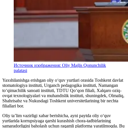
Источник изображения: Oliy Majlis Qonunchilik
palatasi
Yaxshilanishga erishgan oliy o‘quv yurtlari orasida Toshkent davlat
stomatologiya instituti, Urganch pedagogika instituti, Namangan
to‘qimachilik sanoati instituti, TDTU Qo‘qon filiali, Xalqaro oziq-
ovqat texnologiyalari va muhandislik instituti, shuningdek, Olmaliq,
Shahrisabz va Nukusdagi Toshkent universitetlarining bir nechta
filiallari bor.
Oliy ta’lim vazirligi xabar berishicha, ayni paytda oliy o‘quv
yurtlarida korrupsiyaga qarshi kurashish chora-tadbirlarining
samaradorligini baholash uchun raqamli platforma yaratilmoqda. Bu