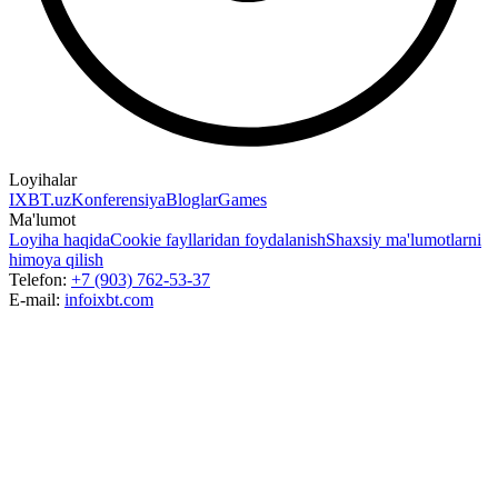
Loyihalar
IXBT.uz
Konferensiya
Bloglar
Games
Ma'lumot
Loyiha haqida
Cookie fayllaridan foydalanish
Shaxsiy ma'lumotlarni
himoya qilish
Telefon:
+7 (903) 762-53-37
E-mail:
info
ixbt.com