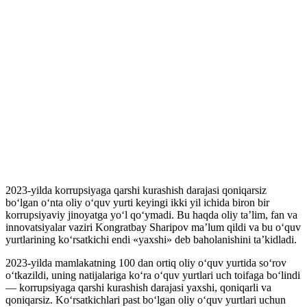
2023-yilda korrupsiyaga qarshi kurashish darajasi qoniqarsiz
bo‘lgan o‘nta oliy o‘quv yurti keyingi ikki yil ichida biron bir
korrupsiyaviy jinoyatga yo‘l qo‘ymadi. Bu haqda oliy ta’lim, fan va
innovatsiyalar vaziri Kongratbay Sharipov ma’lum qildi va bu o‘quv
yurtlarining ko‘rsatkichi endi «yaxshi» deb baholanishini ta’kidladi.
2023-yilda mamlakatning 100 dan ortiq oliy o‘quv yurtida so‘rov
o‘tkazildi, uning natijalariga ko‘ra o‘quv yurtlari uch toifaga bo‘lindi
— korrupsiyaga qarshi kurashish darajasi yaxshi, qoniqarli va
qoniqarsiz. Ko‘rsatkichlari past bo‘lgan oliy o‘quv yurtlari uchun