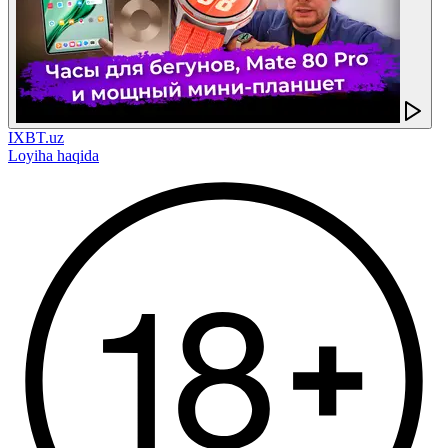
IXBT.uz
Loyiha haqida