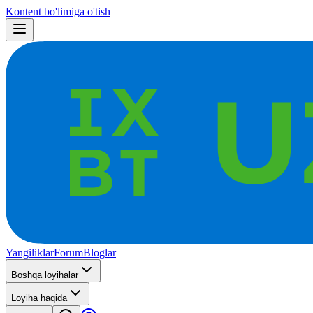
Kontent bo'limiga o'tish
Yangiliklar
Forum
Bloglar
Boshqa loyihalar
Loyiha haqida