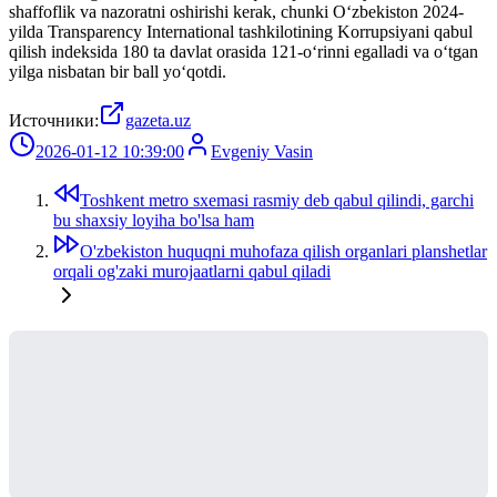
shaffoflik va nazoratni oshirishi kerak, chunki O‘zbekiston 2024-
yilda Transparency International tashkilotining Korrupsiyani qabul
qilish indeksida 180 ta davlat orasida 121-o‘rinni egalladi va o‘tgan
yilga nisbatan bir ball yo‘qotdi.
Источники:
gazeta.uz
2026-01-12 10:39:00
Evgeniy Vasin
Toshkent metro sxemasi rasmiy deb qabul qilindi, garchi
bu shaxsiy loyiha bo'lsa ham
O'zbekiston huquqni muhofaza qilish organlari planshetlar
orqali og'zaki murojaatlarni qabul qiladi