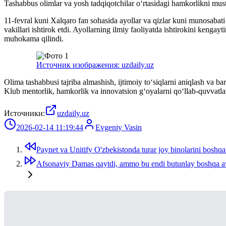
Tashabbus olimlar va yosh tadqiqotchilar o‘rtasidagi hamkorlikni musta
11-fevral kuni Xalqaro fan sohasida ayollar va qizlar kuni munosabati 
vakillari ishtirok etdi. Ayollarning ilmiy faoliyatda ishtirokini kengayt
muhokama qilindi.
Источник изображения: uzdaily.uz
Olima tashabbusi tajriba almashish, ijtimoiy to‘siqlarni aniqlash va bar
Klub mentorlik, hamkorlik va innovatsion g‘oyalarni qo‘llab-quvvatla
Источники:
uzdaily.uz
2026-02-14 11:19:44
Evgeniy Vasin
Paynet va Unitify O'zbekistonda turar joy binolarini boshqa
Afsonaviy Damas qaytdi, ammo bu endi butunlay boshqa a