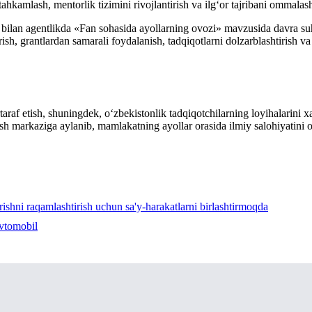
hkamlash, mentorlik tizimini rivojlantirish va ilg‘or tajribani ommalash
bilan agentlikda «Fan sohasida ayollarning ovozi» mavzusida davra suhbat
irish, grantlardan samarali foydalanish, tadqiqotlarni dolzarblashtirish va 
taraf etish, shuningdek, o‘zbekistonlik tadqiqotchilarning loyihalarini x
sh markaziga aylanib, mamlakatning ayollar orasida ilmiy salohiyatini 
rishni raqamlashtirish uchun sa'y-harakatlarni birlashtirmoqda
vtomobil