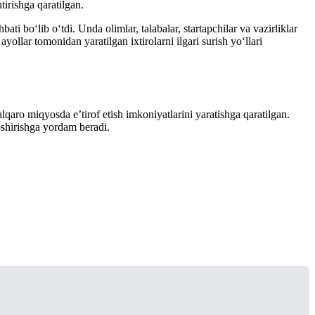
tirishga qaratilgan.
i bo‘lib o‘tdi. Unda olimlar, talabalar, startapchilar va vazirliklar
ayollar tomonidan yaratilgan ixtirolarni ilgari surish yo‘llari
alqaro miqyosda e’tirof etish imkoniyatlarini yaratishga qaratilgan.
oshirishga yordam beradi.