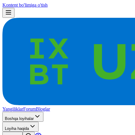
Kontent bo'limiga o'tish
Yangiliklar
Forum
Bloglar
Boshqa loyihalar
Loyiha haqida