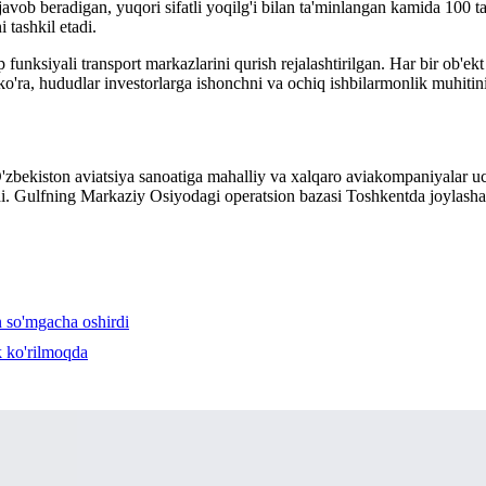
 javob beradigan, yuqori sifatli yoqilg'i bilan ta'minlangan kamida 100
tashkil etadi.
 funksiyali transport markazlarini qurish rejalashtirilgan. Har bir ob'e
a ko'ra, hududlar investorlarga ishonchni va ochiq ishbilarmonlik muhiti
'zbekiston aviatsiya sanoatiga mahalliy va xalqaro aviakompaniyalar uch
radi. Gulfning Markaziy Osiyodagi operatsion bazasi Toshkentda joylasha
n so'mgacha oshirdi
k ko'rilmoqda