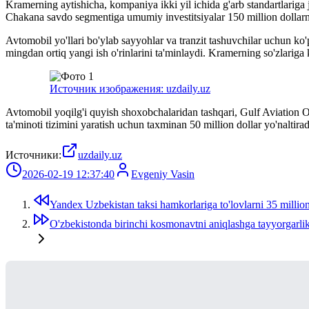
Kramerning aytishicha, kompaniya ikki yil ichida g'arb standartlariga
Chakana savdo segmentiga umumiy investitsiyalar 150 million dollarni 
Avtomobil yo'llari bo'ylab sayyohlar va tranzit tashuvchilar uchun ko'p
mingdan ortiq yangi ish o'rinlarini ta'minlaydi. Kramerning so'zlarig
Источник изображения: uzdaily.uz
Avtomobil yoqilg'i quyish shoxobchalaridan tashqari, Gulf Aviation O
ta'minoti tizimini yaratish uchun taxminan 50 million dollar yo'nalti
Источники:
uzdaily.uz
2026-02-19 12:37:40
Evgeniy Vasin
Yandex Uzbekistan taksi hamkorlariga to'lovlarni 35 millio
O'zbekistonda birinchi kosmonavtni aniqlashga tayyorgarli