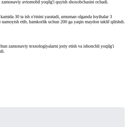
 ta zamonaviy avtomobil yoqilg'i quyish shoxobchasini ochadi.
kt kamida 30 ta ish o'rinini yaratadi, umuman olganda loyihalar 3
ni namoyish etib, hamkorlik uchun 200 ga yaqin maydon taklif qilishdi.
un zamonaviy texnologiyalarni joriy etish va ishonchli yoqilg'i
di.