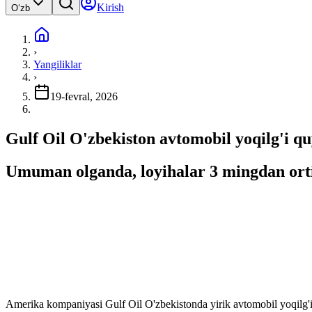
Kirish
Oʻzb
›
Yangiliklar
›
19-fevral, 2026
Gulf Oil O'zbekiston avtomobil yoqilg'i qu
Umuman olganda, loyihalar 3 mingdan ortiq
Amerika kompaniyasi Gulf Oil O'zbekistonda yirik avtomobil yoqilg'i q