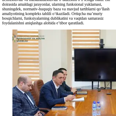
doirasida amaldagi jarayonlar, ularning funksional yuklamasi,
shuningdek, normativ-huquqiy baza va mavjud tartiblarni qoʻllash
amaliyotining kompleks tahlili oʻtkaziladi. Ortiqcha maʼmuriy
bosqichlarni, funksiyalarning dublikatini va vaqtdan samarasiz
foydalanishni aniqlashga alohida eʼtibor qaratiladi.