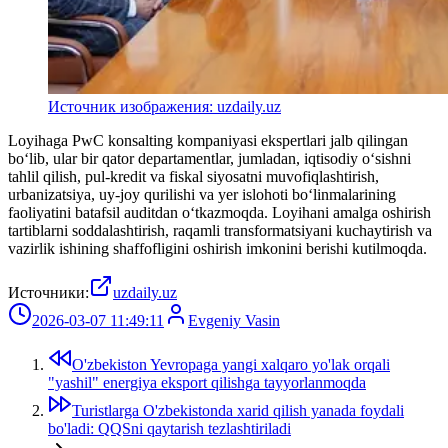
Источник изображения: uzdaily.uz
Loyihaga PwC konsalting kompaniyasi ekspertlari jalb qilingan
boʻlib, ular bir qator departamentlar, jumladan, iqtisodiy oʻsishni
tahlil qilish, pul-kredit va fiskal siyosatni muvofiqlashtirish,
urbanizatsiya, uy-joy qurilishi va yer islohoti boʻlinmalarining
faoliyatini batafsil auditdan oʻtkazmoqda. Loyihani amalga oshirish
tartiblarni soddalashtirish, raqamli transformatsiyani kuchaytirish va
vazirlik ishining shaffofligini oshirish imkonini berishi kutilmoqda.
Источники:
uzdaily.uz
2026-03-07 11:49:11
Evgeniy Vasin
O'zbekiston Yevropaga yangi xalqaro yo'lak orqali
"yashil" energiya eksport qilishga tayyorlanmoqda
Turistlarga O'zbekistonda xarid qilish yanada foydali
bo'ladi: QQSni qaytarish tezlashtiriladi