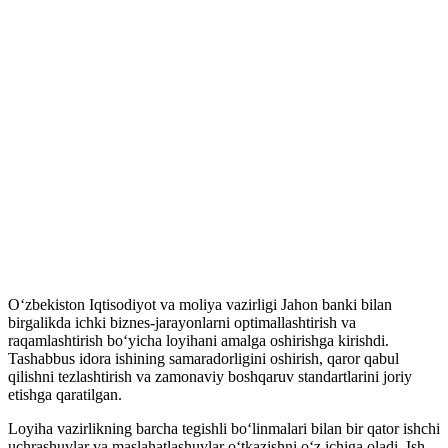
Oʻzbekiston Iqtisodiyot va moliya vazirligi Jahon banki bilan
birgalikda ichki biznes-jarayonlarni optimallashtirish va
raqamlashtirish boʻyicha loyihani amalga oshirishga kirishdi.
Tashabbus idora ishining samaradorligini oshirish, qaror qabul
qilishni tezlashtirish va zamonaviy boshqaruv standartlarini joriy
etishga qaratilgan.
Loyiha vazirlikning barcha tegishli boʻlinmalari bilan bir qator ishchi
uchrashuvlar va maslahatlashuvlar oʻtkazishni oʻz ichiga oladi. Ish