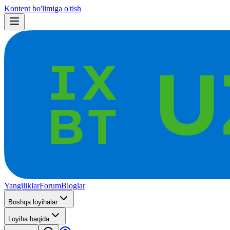
Kontent bo'limiga o'tish
Yangiliklar
Forum
Bloglar
Boshqa loyihalar
Loyiha haqida