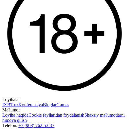
Loyihalar
IXBT.uz
Konferensiya
Bloglar
Games
Ma'lumot
Loyiha haqida
Cookie fayllaridan foydalanish
Shaxsiy ma'lumotlarni
himoya qilish
Telefon:
+7 (903) 762-53-37