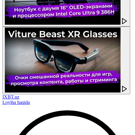
IXBT.uz
Loyiha haqida