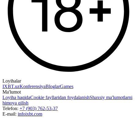
Loyihalar
IXBT.uz
Konferensiya
Bloglar
Games
Ma'lumot
Loyiha haqida
Cookie fayllaridan foydalanish
Shaxsiy ma'lumotlarni
himoya qilish
Telefon:
+7 (903) 762-53-37
E-mail:
info
ixbt.com