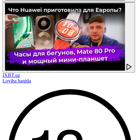
IXBT.uz
Loyiha haqida