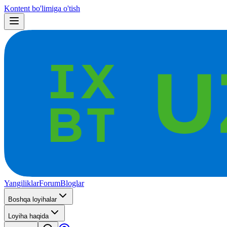
Kontent bo'limiga o'tish
Yangiliklar
Forum
Bloglar
Boshqa loyihalar
Loyiha haqida