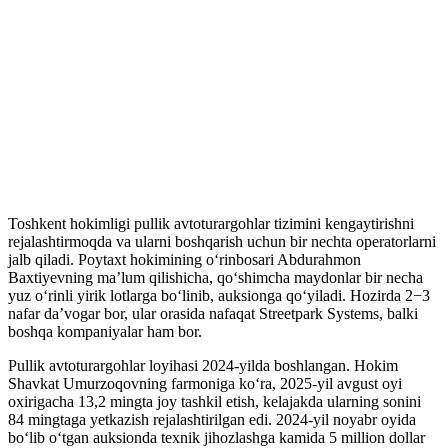
Toshkent hokimligi pullik avtoturargohlar tizimini kengaytirishni
rejalashtirmoqda va ularni boshqarish uchun bir nechta operatorlarni
jalb qiladi. Poytaxt hokimining o‘rinbosari Abdurahmon
Baxtiyevning ma’lum qilishicha, qo‘shimcha maydonlar bir necha
yuz o‘rinli yirik lotlarga bo‘linib, auksionga qo‘yiladi. Hozirda 2−3
nafar da’vogar bor, ular orasida nafaqat Streetpark Systems, balki
boshqa kompaniyalar ham bor.
Pullik avtoturargohlar loyihasi 2024-yilda boshlangan. Hokim
Shavkat Umurzoqovning farmoniga ko‘ra, 2025-yil avgust oyi
oxirigacha 13,2 mingta joy tashkil etish, kelajakda ularning sonini
84 mingtaga yetkazish rejalashtirilgan edi. 2024-yil noyabr oyida
bo‘lib o‘tgan auksionda texnik jihozlashga kamida 5 million dollar