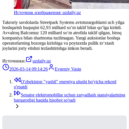
Источник изображения: uzdaily.uz
Takroriy savdolarda Streetpark Systems avtoturargohlarni uch yilga
boshqarish huquqini 62,93 milliard so‘m taklif bilan qo‘lga kiritdi.
Avvalroq Balcomuz 120 milliard so‘m atrofida taklif qilgan, biroq
kompaniya bilan shartnoma tuzilmagan. Yangi auksionlar boshqa
operatorlarning bozorga kirishiga va poytaxtda pullik to‘xtash
joylarini joriy etishni tezlashtirishga imkon beradi.
Источники:
uzdaily.uz
2026-03-14 09:14:26
Evgeniy Vasin
O'zbekiston "yashil" energiya ulushi bo'yicha rekord
o'rnatdi
Senator elektromobillar uchun zaryadlash stansiyalarining
barqarorligi haqida hisobot so'radi