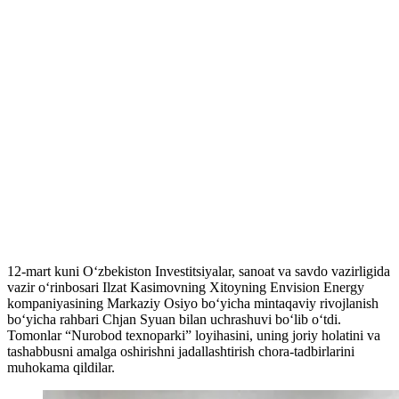
12-mart kuni O‘zbekiston Investitsiyalar, sanoat va savdo vazirligida
vazir o‘rinbosari Ilzat Kasimovning Xitoyning Envision Energy
kompaniyasining Markaziy Osiyo bo‘yicha mintaqaviy rivojlanish
bo‘yicha rahbari Chjan Syuan bilan uchrashuvi bo‘lib o‘tdi.
Tomonlar “Nurobod texnoparki” loyihasini, uning joriy holatini va
tashabbusni amalga oshirishni jadallashtirish chora-tadbirlarini
muhokama qildilar.