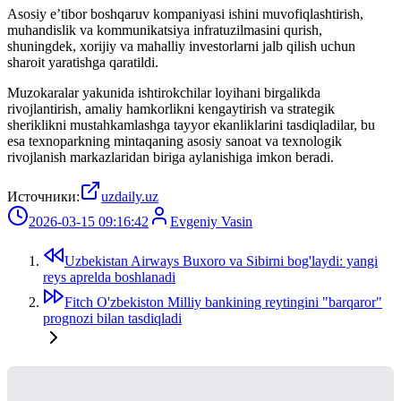
Asosiy e’tibor boshqaruv kompaniyasi ishini muvofiqlashtirish,
muhandislik va kommunikatsiya infratuzilmasini qurish,
shuningdek, xorijiy va mahalliy investorlarni jalb qilish uchun
sharoit yaratishga qaratildi.
Muzokaralar yakunida ishtirokchilar loyihani birgalikda
rivojlantirish, amaliy hamkorlikni kengaytirish va strategik
sheriklikni mustahkamlashga tayyor ekanliklarini tasdiqladilar, bu
esa texnoparkning mintaqaning asosiy sanoat va texnologik
rivojlanish markazlaridan biriga aylanishiga imkon beradi.
Источники:
uzdaily.uz
2026-03-15 09:16:42
Evgeniy Vasin
Uzbekistan Airways Buxoro va Sibirni bog'laydi: yangi
reys aprelda boshlanadi
Fitch O'zbekiston Milliy bankining reytingini "barqaror"
prognozi bilan tasdiqladi