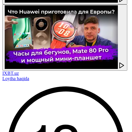
IXBT.uz
Loyiha haqida