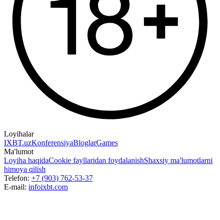
Loyihalar
IXBT.uz
Konferensiya
Bloglar
Games
Ma'lumot
Loyiha haqida
Cookie fayllaridan foydalanish
Shaxsiy ma'lumotlarni
himoya qilish
Telefon:
+7 (903) 762-53-37
E-mail:
info
ixbt.com