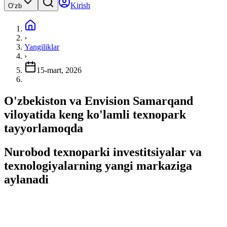
Kirish
Oʻzb
›
Yangiliklar
›
15-mart, 2026
O'zbekiston va Envision Samarqand
viloyatida keng ko'lamli texnopark
tayyorlamoqda
Nurobod texnoparki investitsiyalar va
texnologiyalarning yangi markaziga
aylanadi