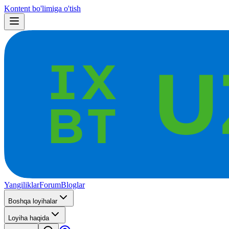
Kontent bo'limiga o'tish
Yangiliklar
Forum
Bloglar
Boshqa loyihalar
Loyiha haqida