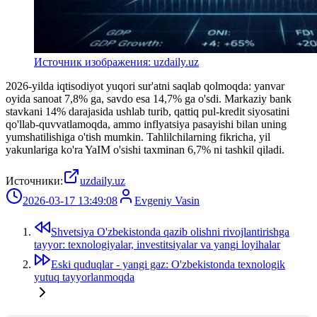
Источник изображения: uzdaily.uz
2026-yilda iqtisodiyot yuqori sur'atni saqlab qolmoqda: yanvar
oyida sanoat 7,8% ga, savdo esa 14,7% ga o'sdi. Markaziy bank
stavkani 14% darajasida ushlab turib, qattiq pul-kredit siyosatini
qo'llab-quvvatlamoqda, ammo inflyatsiya pasayishi bilan uning
yumshatilishiga o'tish mumkin. Tahlilchilarning fikricha, yil
yakunlariga ko'ra YaIM o'sishi taxminan 6,7% ni tashkil qiladi.
Источники:
uzdaily.uz
2026-03-17 13:49:08
Evgeniy Vasin
Shvetsiya O'zbekistonda qazib olishni rivojlantirishga
tayyor: texnologiyalar, investitsiyalar va yangi loyihalar
Eski quduqlar - yangi gaz: O'zbekistonda texnologik
yutuq tayyorlanmoqda