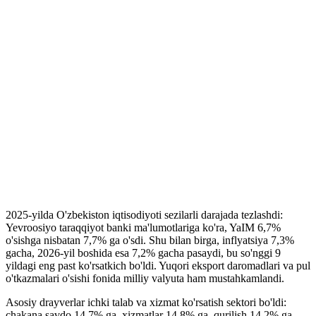
2025-yilda O'zbekiston iqtisodiyoti sezilarli darajada tezlashdi:
Yevroosiyo taraqqiyot banki ma'lumotlariga ko'ra, YaIM 6,7%
o'sishga nisbatan 7,7% ga o'sdi. Shu bilan birga, inflyatsiya 7,3%
gacha, 2026-yil boshida esa 7,2% gacha pasaydi, bu so'nggi 9
yildagi eng past ko'rsatkich bo'ldi. Yuqori eksport daromadlari va pul
o'tkazmalari o'sishi fonida milliy valyuta ham mustahkamlandi.
Asosiy drayverlar ichki talab va xizmat ko'rsatish sektori bo'ldi:
chakana savdo 14,7% ga, xizmatlar 14,8% ga, qurilish 14,2% ga