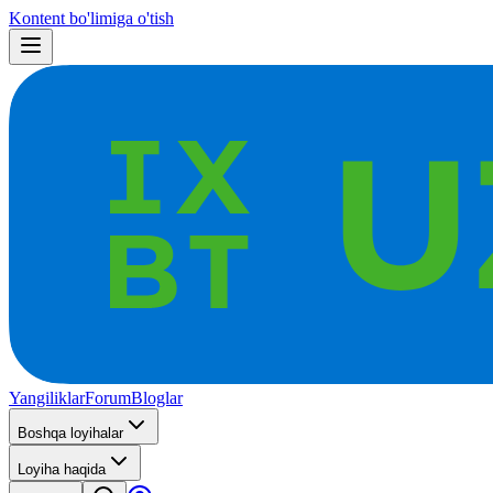
Kontent bo'limiga o'tish
Yangiliklar
Forum
Bloglar
Boshqa loyihalar
Loyiha haqida