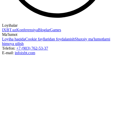
Loyihalar
IXBT.uz
Konferensiya
Bloglar
Games
Ma'lumot
Loyiha haqida
Cookie fayllaridan foydalanish
Shaxsiy ma'lumotlarni
himoya qilish
Telefon:
+7 (903) 762-53-37
E-mail:
info
ixbt.com