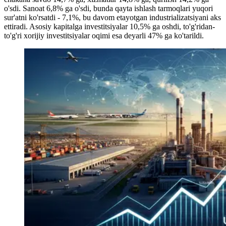
o'sdi. Sanoat 6,8% ga o'sdi, bunda qayta ishlash tarmoqlari yuqori
sur'atni ko'rsatdi - 7,1%, bu davom etayotgan industrializatsiyani aks
ettiradi. Asosiy kapitalga investitsiyalar 10,5% ga oshdi, to'g'ridan-
to'g'ri xorijiy investitsiyalar oqimi esa deyarli 47% ga ko'tarildi.