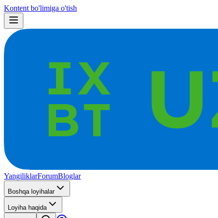
Kontent bo'limiga o'tish
Yangiliklar
Forum
Bloglar
Boshqa loyihalar
Loyiha haqida