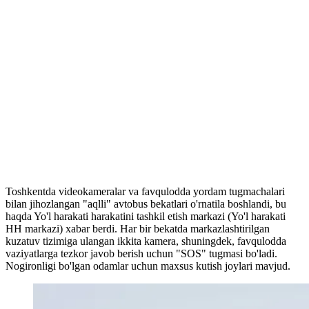
Toshkentda videokameralar va favqulodda yordam tugmachalari
bilan jihozlangan "aqlli" avtobus bekatlari o'rnatila boshlandi, bu
haqda Yo'l harakati harakatini tashkil etish markazi (Yo'l harakati
HH markazi) xabar berdi. Har bir bekatda markazlashtirilgan
kuzatuv tizimiga ulangan ikkita kamera, shuningdek, favqulodda
vaziyatlarga tezkor javob berish uchun "SOS" tugmasi bo'ladi.
Nogironligi bo'lgan odamlar uchun maxsus kutish joylari mavjud.