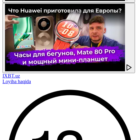
IXBT.uz
Loyiha haqida