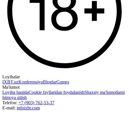
Loyihalar
IXBT.uz
Konferensiya
Bloglar
Games
Ma'lumot
Loyiha haqida
Cookie fayllaridan foydalanish
Shaxsiy ma'lumotlarni
himoya qilish
Telefon:
+7 (903) 762-53-37
E-mail:
info
ixbt.com