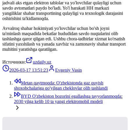
jadvali aks etgan elektron tablolar va yo'lovchilar qulayligi uchun
savdo avtomatlari paydo bo'ladi. Yo'l harakati HH markazi
yangiliklar shahar transportining qulayligi va texnologik darajasini
oshirishini ta'kidlamoqda.
Avvalroq shahar hokimiyati yo'lovchilar uchun bo'sh joyni
ta'minlash maqsadida bekatlar hududidan savdo nuqtalarini olib
tashlashga qaror qilgan edi. Ushbu chora-tadbirlar xizmat ko'rsatish
sifatini yaxshilash va yanada xavfsiz va zamonaviy shahar transport
muhitini yaratishga qaratilgan.
Источники:
uzdaily.uz
2026-03-17 13:51:23
Evgeniy Vasin
Metan qaytmoqda: O'zbekistonda gaz quyish
shoxobchalariga qo'yilgan cheklovlar olib tashlandi
BYD O'zbekiston bozorini egallashga tayyorlanmoqda:
2030 yilga kelib 10 ta yangi elektromobil modeli