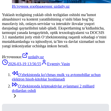
Источник изображения: uzdaily.uz
Yuklash tezligining yuklab olish tezligidan oshishi ma’lumot
almashinuvi va kontent yaratilishining o‘sishi bilan bog‘liq:
masofaviy ish, onlayn-servislar va interaktiv ilovalar yuqori
darajadagi qaytarilishni talab qiladi. Ekspertlarning ta’kidlashicha,
tarmoqni yanada kengaytirish, optik texnologiyalarni va DOCSIS
3.1 standartini joriy etish O‘zbekistonning raqamli sohadagi o‘rnini
mustahkamlashga va iqtisodiyot, ta’lim va davlat xizmatlari uchun
yangi imkoniyatlar ochishga imkon beradi.
Источники:
uzdaily.uz
2026-03-19 13:56:55
Evgeniy Vasin
O'zbekistonda ko'chmas mulk va avtomobillar uchun
elektron hisob-kitoblar boshlanadi
O'zbekistonda kriptoaktivlar aylanmasi 2 milliard
dollardan oshdi