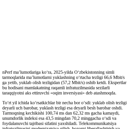
nPerf ma’lumotlariga ko‘ra, 2025-yilda O‘zbekistonning simli
tarmoqlarida ma’lumotlarni yuklashning o‘rtacha tezligi 66,6 Mbit/s
ga yetib, yuklab olish tezligidan (57,2 Mbit/s) oshib ketdi. Ekspertlar
bu hodisani mamlakatning raqamli infratuzilmasida sezilarli
taraqqiyotni aks ettiruvchi «oqim inversiyasi» deb atashmoqda.
To‘rt yil ichida ko‘rsatkichlar bir necha bor o‘sdi: yuklab olish tezligi
deyarli uch barobar, yuklash tezligi esa deyarli besh barobar oshdi.
Tarmoqning kechikishi 100,74 ms dan 62,32 ms gacha kamaydi,
unumdorlik indeksi esa 43,5 mingdan 70,2 minggacha o‘sdi va
foydalanuvchi tajribasi sifatini yaxshiladi. Telekommunikatsiya
infratuzilmasini modernizatsiya qilish, bozorni liberallashtirish va