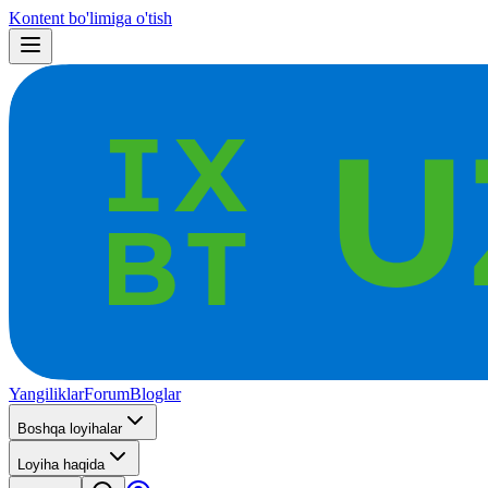
Kontent bo'limiga o'tish
Yangiliklar
Forum
Bloglar
Boshqa loyihalar
Loyiha haqida