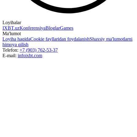
Loyihalar
IXBT.uz
Konferensiya
Bloglar
Games
Ma'lumot
Loyiha haqida
Cookie fayllaridan foydalanish
Shaxsiy ma'lumotlarni
himoya qilish
Telefon:
+7 (903) 762-53-37
E-mail:
info
ixbt.com