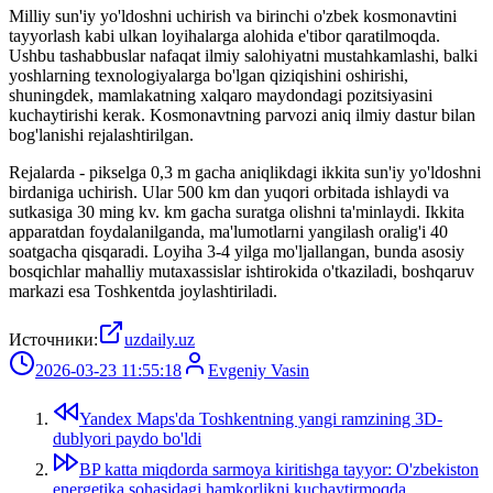
Milliy sun'iy yo'ldoshni uchirish va birinchi o'zbek kosmonavtini
tayyorlash kabi ulkan loyihalarga alohida e'tibor qaratilmoqda.
Ushbu tashabbuslar nafaqat ilmiy salohiyatni mustahkamlashi, balki
yoshlarning texnologiyalarga bo'lgan qiziqishini oshirishi,
shuningdek, mamlakatning xalqaro maydondagi pozitsiyasini
kuchaytirishi kerak. Kosmonavtning parvozi aniq ilmiy dastur bilan
bog'lanishi rejalashtirilgan.
Rejalarda - pikselga 0,3 m gacha aniqlikdagi ikkita sun'iy yo'ldoshni
birdaniga uchirish. Ular 500 km dan yuqori orbitada ishlaydi va
sutkasiga 30 ming kv. km gacha suratga olishni ta'minlaydi. Ikkita
apparatdan foydalanilganda, ma'lumotlarni yangilash oralig'i 40
soatgacha qisqaradi. Loyiha 3-4 yilga mo'ljallangan, bunda asosiy
bosqichlar mahalliy mutaxassislar ishtirokida o'tkaziladi, boshqaruv
markazi esa Toshkentda joylashtiriladi.
Источники:
uzdaily.uz
2026-03-23 11:55:18
Evgeniy Vasin
Yandex Maps'da Toshkentning yangi ramzining 3D-
dublyori paydo bo'ldi
BP katta miqdorda sarmoya kiritishga tayyor: O'zbekiston
energetika sohasidagi hamkorlikni kuchaytirmoqda