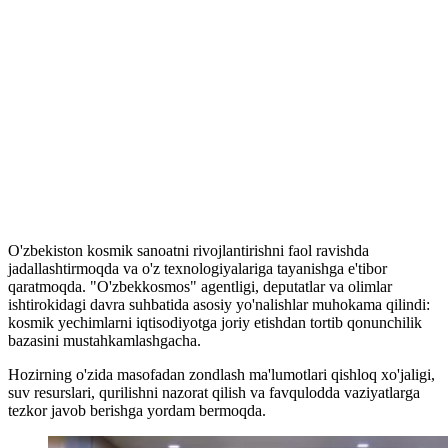
O'zbekiston kosmik sanoatni rivojlantirishni faol ravishda
jadallashtirmoqda va o'z texnologiyalariga tayanishga e'tibor
qaratmoqda. "O'zbekkosmos" agentligi, deputatlar va olimlar
ishtirokidagi davra suhbatida asosiy yo'nalishlar muhokama qilindi:
kosmik yechimlarni iqtisodiyotga joriy etishdan tortib qonunchilik
bazasini mustahkamlashgacha.
Hozirning o'zida masofadan zondlash ma'lumotlari qishloq xo'jaligi,
suv resurslari, qurilishni nazorat qilish va favqulodda vaziyatlarga
tezkor javob berishga yordam bermoqda.