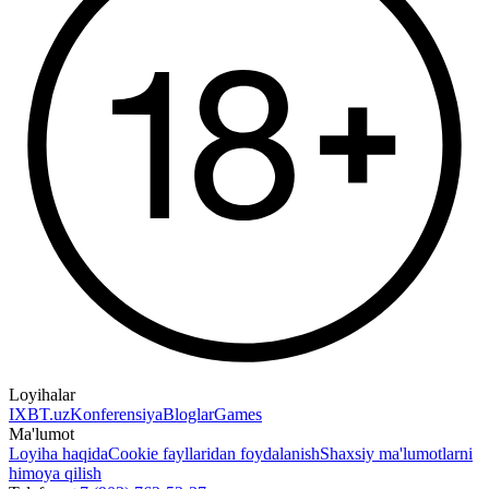
Loyihalar
IXBT.uz
Konferensiya
Bloglar
Games
Ma'lumot
Loyiha haqida
Cookie fayllaridan foydalanish
Shaxsiy ma'lumotlarni
himoya qilish