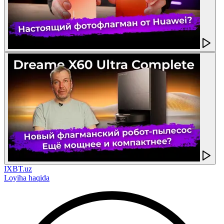
IXBT.uz
Loyiha haqida