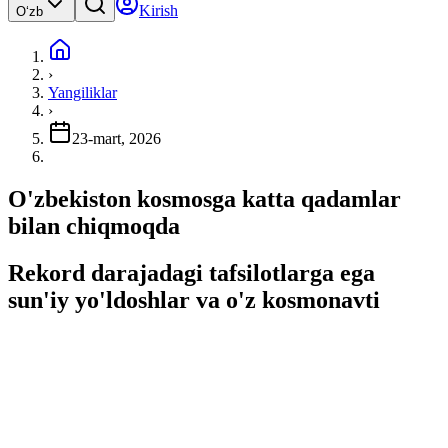
Kirish
Oʻzb
›
Yangiliklar
›
23-mart, 2026
O'zbekiston kosmosga katta qadamlar
bilan chiqmoqda
Rekord darajadagi tafsilotlarga ega
sun'iy yo'ldoshlar va o'z kosmonavti