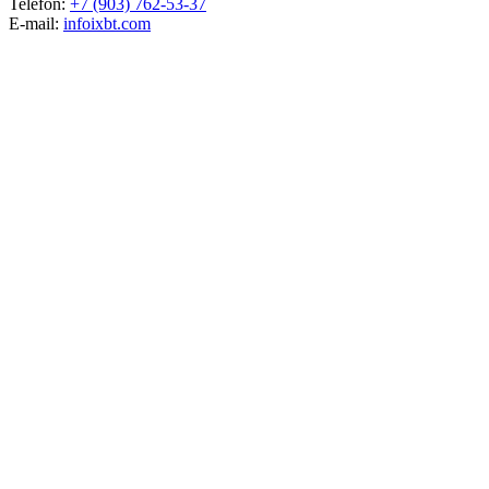
Telefon:
+7 (903) 762-53-37
E-mail:
info
ixbt.com