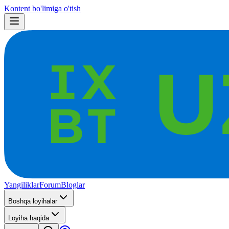
Kontent bo'limiga o'tish
Yangiliklar
Forum
Bloglar
Boshqa loyihalar
Loyiha haqida