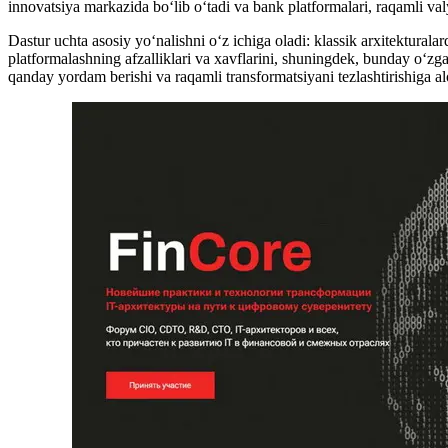
innovatsiya markazida bo‘lib o‘tadi va bank platformalari, raqamli va
Dastur uchta asosiy yo‘nalishni o‘z ichiga oladi: klassik arxitekturalar
platformalashning afzalliklari va xavflarini, shuningdek, bunday o‘zgar
qanday yordam berishi va raqamli transformatsiyani tezlashtirishiga alo