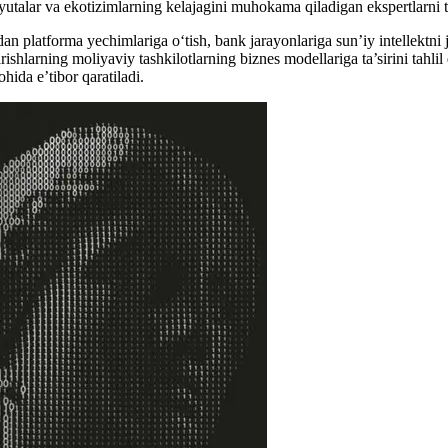
lyutalar va ekotizimlarning kelajagini muhokama qiladigan ekspertlarni t
dan platforma yechimlariga o‘tish, bank jarayonlariga sun’iy intellektni jo
ishlarning moliyaviy tashkilotlarning biznes modellariga ta’sirini tahlil
hida e’tibor qaratiladi.