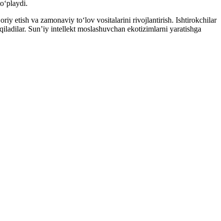
o‘playdi.
riy etish va zamonaviy to‘lov vositalarini rivojlantirish. Ishtirokchilar
 qiladilar. Sun’iy intellekt moslashuvchan ekotizimlarni yaratishga