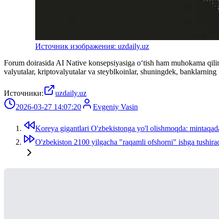
Источник изображения: uzdaily.uz
Forum doirasida AI Native konsepsiyasiga o‘tish ham muhokama qilinad
valyutalar, kriptovalyutalar va steyblkoinlar, shuningdek, banklarning
Источники:
uzdaily.uz
2026-03-27 14:07:20
Evgeniy Vasin
Koreya gigantlari O'zbekistonga yo'l olishmoqda: mintaq
O'zbekiston 2100 yilgacha "raqamli ofshorni" ishga tushiradi: