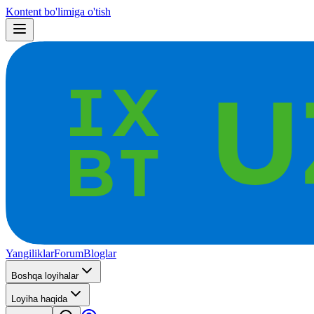
Kontent bo'limiga o'tish
Yangiliklar
Forum
Bloglar
Boshqa loyihalar
Loyiha haqida