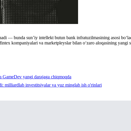
i — bunda sun’iy intellekt butun bank infratuzilmasining asosi bo‘ladi
 fintex kompaniyalari va marketpleyslar bilan o‘zaro aloqasining yangi st
ada GameDev yangi darajaga chiqmoqda
 milliardlab investitsiyalar va yuz minglab ish o'rinlari