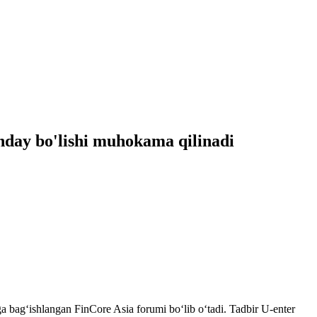
nday bo'lishi muhokama qilinadi
hga bag‘ishlangan FinCore Asia forumi bo‘lib o‘tadi. Tadbir U-enter