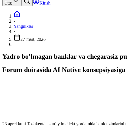
Kirish
Oʻzb
›
Yangiliklar
›
27-mart, 2026
Yadro bo'lmagan banklar va chegarasiz pul
Forum doirasida AI Native konsepsiyasiga
23 aprel kuni Toshkentda sun’iy intellekt yordamida bank tizimlarini t