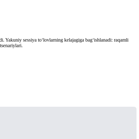
. Yakuniy sessiya to‘lovlarning kelajagiga bag‘ishlanadi: raqamli
senariylari.