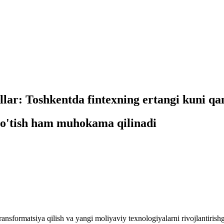
lar: Toshkentda fintexning ertangi kuni qa
 o'tish ham muhokama qilinadi
ransformatsiya qilish va yangi moliyaviy texnologiyalarni rivojlantiris